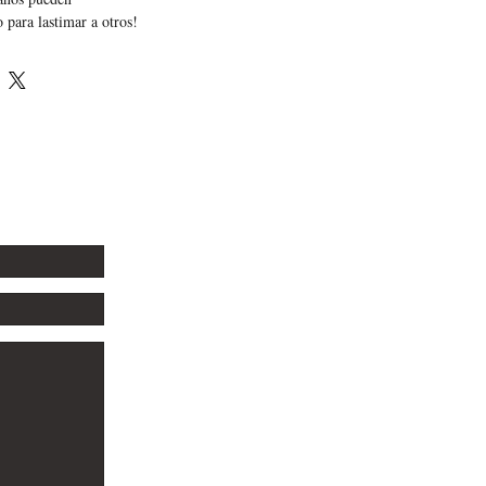
o para lastimar a otros!
ás conciencia de todas las formas posibles
en hacer
dar a los demás y marcar la diferencia!