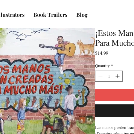
lustrators
Book Trailers
Blog
¡Estos Man
Para Much
Price
$14.99
Quantity
*
Las manos pueden traer
¡Descubre cómo tus m