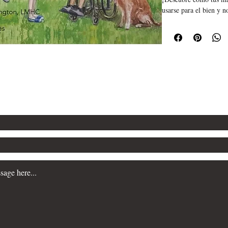
usarse para el bien y n
¡En esta historia ganar
en que tus manos pued
grandes cosas para ayu
Contact